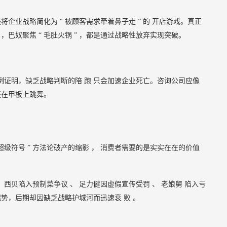
是将企业战略简化为
“
被顾客需求牵着鼻子走
”
的
开店游戏。真正
”
，巴奴聚焦
“
毛肚火锅
”
，都是通过战略性放弃实现突破。
例证明，缺乏战略判断的陪
跑
只会加速企业死亡。咨询公司应像
还在甲板上跳舞。
超级符号
”
方法论破产的缩影
，
消费者需要的是实实在在的价值
：西贝陷入预制菜争议
、
足力健因虚假宣传受罚
、
老娘舅
陷入亏
起势，后期却因缺乏战略护城河而迅速衰
败
。