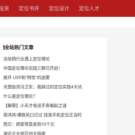
投资
定位书评
定位设计
定位人才
全站热门文章
当信鸽行业遇上定位理论
中国定位理论实践三群已开启！
拨开 USP和“特性”的迷雾
天图投资冯卫东：我踩过的定位实践4大坑
什么是定位理论？
【解密】小天才电话手表崛起之谜
周鸿祎:爆款风口已过 找准手机定位正当时
西贝：把家常菜卖到10个亿
湖北企业疫后创业指南