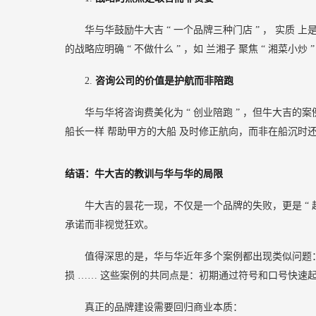
华与华鼓励牛大吉
“
一个品牌三种门店
”
，
实质
上
的战略应明确
“
不做什么
”
，如
兰湘子
聚焦
“
湘菜小炒
2.
咨询公司的价值是护航而非陪跑
华与华将咨询费美化为
“
创业陪跑
”
，但牛大吉的案
船长一样
帮助甲方的大船
及时修正航向，而非在船沉时
结语：牛大吉的教训与华与华的局限
牛大吉的昙花一现，不仅是一个品牌的失败，更是
“
承诺而非视觉狂欢。
值得深思的是，华与华近年多个案例都出现类似问题
损
……
这些案例的共同点是：初期通过符号和口号快速
真正的品牌建设需要回归商业本质：