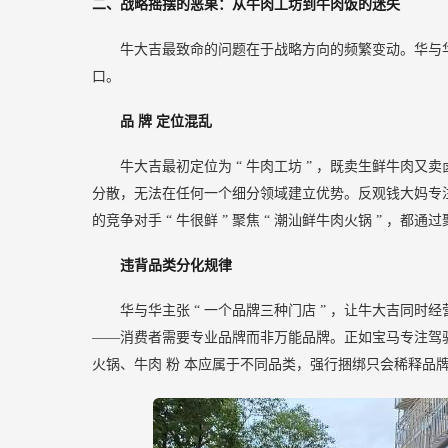
二、战略摇摆的恶果：从牛肉工坊到牛肉饭的迷失
牛大吉最致命的问题在于战略方向的频繁变动。华与
口。
品
牌
定位混乱
牛大吉最初定位为
“
牛肉工坊
”
，既卖生鲜牛肉又卖
分散，无法在任何一个细分领域建立优势。反观钱大妈专
的竞争对手
“
牛很鲜
”
聚焦
“
潮汕鲜牛肉火锅
”
，都通过
违背品类分化规律
华与华主张
“
一个品牌三种门店
”
，让牛大吉同时经
——消费者需要专业品牌而非万能品牌。正如宝马专注驾
火锅、牛肉
粉
本应属于不同品类，强行捆绑只会稀释品