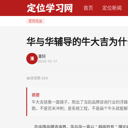
华
首页
定位新闻
与
华
定位论丛
辅
导
华与华辅导的牛大吉为什
的
牛
潘轲
潘
大
2025-10-17
吉
为
阅读数
939
什
么
摘要
昙
牛大吉就像一面镜子，照出了当前品牌咨询行业的浮躁
花
跑，不是百米冲刺；是系统工程，不是画个牛头就能解
一
现？
在中国品牌咨询界，华与华一直以
“
超级符号
”
理论