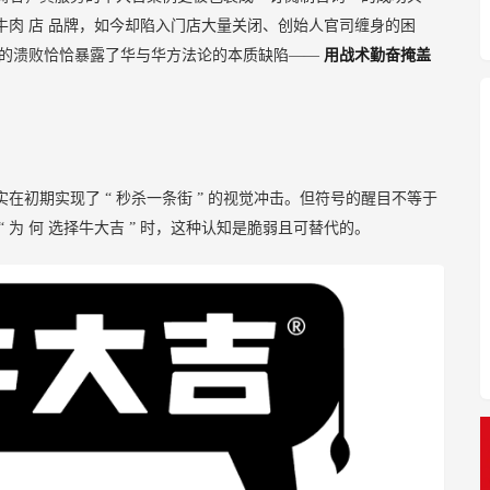
牛肉
店
品牌，如今却陷入门店大量关闭、创始人官司缠身的困
吉的溃败恰恰暴露了华与华方法论的本质缺陷——
用战术勤奋掩盖
实在初期实现了
“
秒杀一条街
”
的视觉冲击。但符号的醒目不等于
“
为
何
选择牛大吉
”
时，这种认知是脆弱且可替代的。