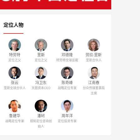
定位人物
特劳特
里斯
邓德隆
劳拉·里斯
定位之父
定位之父
特劳特全球总裁
里斯合伙人
张云
冯卫东
陈奇峰
江南春
里斯全球合伙人
天图资本CEO
战略定位专家
分众传媒董事局
主席
鲁建华
潘轲
周年洋
战略定位专家
顺知定位咨询创
定位投资专家
始人