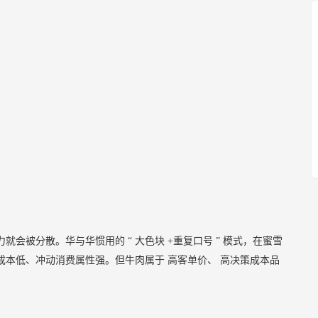
力就会被分散。华与华惯用的
“
大色块
+重复口号
”
模式，在蜜雪
成本低、冲动消费属性强。但牛肉属于
高客单价、
高决策成本品