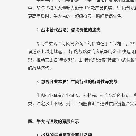
中，华与华投入大量精力设计
104款产品包装，却未帮
更高品质时，牛大吉的
“
超级符号
”
瞬间黯然失色。
2.
战术替代战略：咨询价值的迷失
华与华强调
“
订阅制咨询
”
的价值在于
“
过程
”
，但
误道路上越走越远
，
好
的战略咨询应该帮助企业
快速
鸡，推动其更名“老乡鸡”，由“特色鸡汤馆”转型“中式快
的战略咨询
。
3.
忽视商业本质：牛肉行业的特殊性与挑战
牛肉行业具有产业链长、损耗高、标准化难的特点，
类，注定水土不服。对比
“
锅圈食汇
”
通过供应链整合实
四、牛大吉溃败的深层启示
1.
战略的焦点是取舍而非贪婪