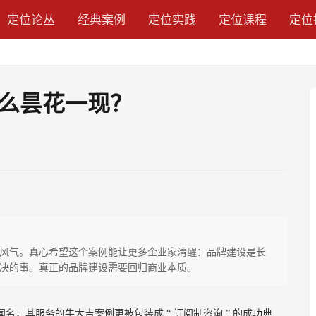
定位论丛
经典案例
定位实践
定位课程
定位
么昙花一现？
风气。真心希望这个案例能让更多企业家清醒：品牌建设是长
决的事。真正的品牌建设需要回归商业本质。
闻名，其服务的牛大吉案例更被包装成
“
订阅制咨询
”
的成功典