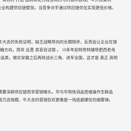
助企业构建供应链壁垒。当竞争对手通过供应链优化实现更低价格、
牛大吉的失败证明，缺乏战略导向的长期陪伴，反而会让企业在错
明确方向，而非
怂恿
其盲目试错
。
10多年前特劳特辅导肥西老母
餐”品类，做实安徽之后再转战长三角、进军全国，这才是
真正
高明
需要深耕供应链而非营销噱头。华与华用快消品思维操作生鲜品
现万店规模，牛大吉的营销狂欢更像是一场逃避硬仗的烟雾弹。