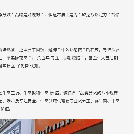
华鼓吹
“
战略是涌现的
”
，但这本质上是为
“
缺乏战略定力
”
找借
卤味熟食，还兼营牛肉饭。这种
“
什么都想做
”
的模式，导致资源
注
“
不卖隔夜肉
”
，
余百年
专注
“现烧
烧腊
”
，甚至牛大吉后期
聚焦建立
了优势
认知。
营牛肉工坊、牛肉饭和牛肉
粉
店。这违背了品类分化的基本规律
驶、沃尔沃专注安全，牛肉领域也需要专业化分工：鲜牛肉、牛肉
牌价值。