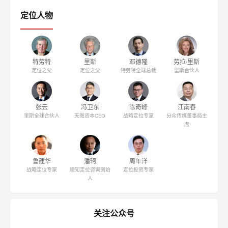
定位人物
特劳特
里斯
邓德隆
劳拉·里斯
定位之父
定位之父
特劳特全球总裁
里斯合伙人
张云
冯卫东
陈奇峰
江南春
里斯全球合伙人
天图资本CEO
战略定位专家
分众传媒董事局主
席
鲁建华
潘轲
周年洋
战略定位专家
顺知定位咨询创始
定位投资专家
人
关注公众号