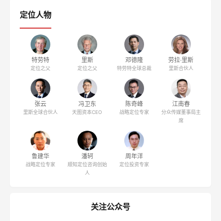
定位人物
特劳特
里斯
邓德隆
劳拉·里斯
定位之父
定位之父
特劳特全球总裁
里斯合伙人
张云
冯卫东
陈奇峰
江南春
里斯全球合伙人
天图资本CEO
战略定位专家
分众传媒董事局主
席
鲁建华
潘轲
周年洋
战略定位专家
顺知定位咨询创始
定位投资专家
人
关注公众号