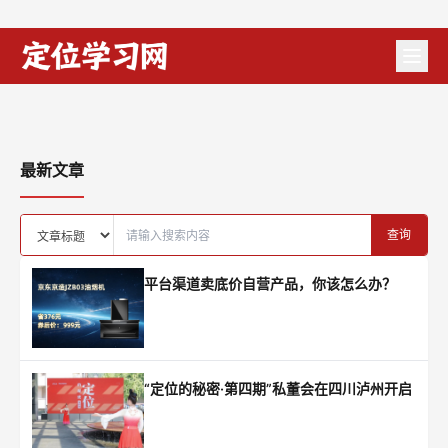
跟俞浩商榷：定位理论到底有没有用
问题永远不在工具上，而在使用工具的人手上。
辛敏琦：生意越来越难做，
陈奇峰：定位理论，失效了
我来给李亚鹏的“拎壶冲”酒
如何找到新的增长市场？
吗？
做定位
文和友，该怎么办？
最新文章
查询
平台渠道卖底价自营产品，你该怎么办？
“定位的秘密·第四期”私董会在四川泸州开启