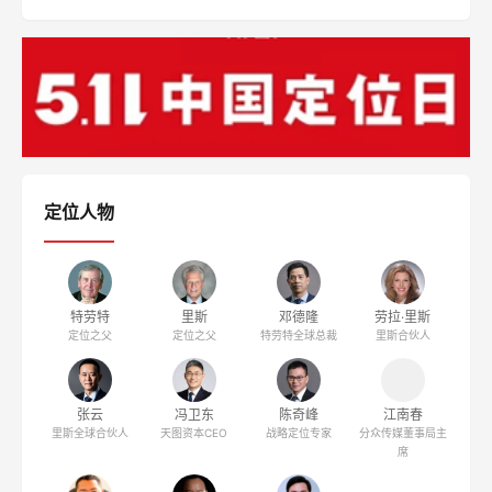
全站热门文章
当信鸽行业遇上定位理论
中国定位理论实践三群已开启！
拨开 USP和“特性”的迷雾
天图投资冯卫东：我踩过的定位实践4大坑
什么是定位理论？
【解密】小天才电话手表崛起之谜
周鸿祎:爆款风口已过 找准手机定位正当时
西贝：把家常菜卖到10个亿
湖北企业疫后创业指南
雅迪“更高端”定位如何落地（二）
同栏目文章