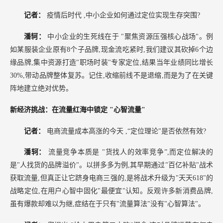
记者：
疫情后时代
,中小企业如何通过定位实现生存突围?
潘轲：
中小企业的生死线在于
"聚焦资源压强核心战场"。例
如某服装企业原有8个子品牌,现金流吃紧时,我们建议其砍掉6个边
缘品牌,集中资源打造"职场时装"专家定位,结果当年业绩同比增长
30%,带动品牌整体复苏。记住,收缩前线不是退缩,而是为了在关键
阵地建立绝对优势。
新经济挑战：在流量红海中锁定
"心智流量"
记者：
电商流量成本高涨的今天
,“定位理论"是否依然有效?
潘轲：
流量竞争本质是
"货找人的效率竞争”,而定位解决的
是"人找货的品牌溢价"。以拼多多为例,其早期通过"百亿补贴"战术
获取流量,但真正让它跻身电商三强的,是将战术升级为"天天618"的
战略定位,在用户心智中固化"最便宜"认知。反观许多新消费品牌,
虽有爆款却难以为继,症结在于只有"流量算法"没有"心智算法"。