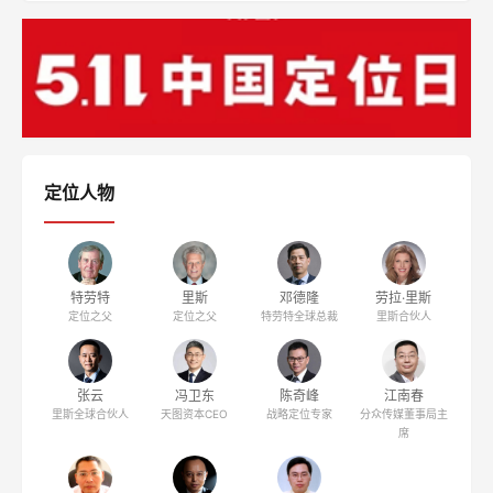
定位人物
特劳特
里斯
邓德隆
劳拉·里斯
定位之父
定位之父
特劳特全球总裁
里斯合伙人
张云
冯卫东
陈奇峰
江南春
里斯全球合伙人
天图资本CEO
战略定位专家
分众传媒董事局主
席