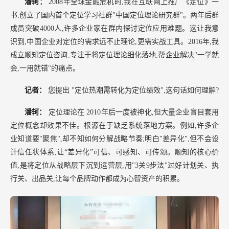
潘轲：
2008年全球金融危机时,我在互联网上推广《定位》一
书,创立了国内首个定位学习社群"中国定位理论研究群"。两年后群
成员突破4000人,许多企业家在群内探讨定位应用难题。这让我意
识到,中国企业对定位的需求远不止理论,更需实战工具。2016年,我
成立顺知定位咨询,专注于将定位理论细化落地,帮企业解决"一学就
会,一用就错"的痛点。
记者：
您提出
"定位热潮需转化为定位绩效",这句话如何理解?
潘轲：
定位理论在
2010年后一度被神化,但大量企业盲目套用
定位概念却效果不佳。根源在于缺乏系统落地方案。例如,许多企
业知道要"聚焦",却不知如何分解战略节奏;明白"差异化",但不会设
计信任状体系,让“差异化”可信、可感知、可传颂。顺知的核心价
值,是将定位从战略层下沉到运营层,用"3关9步法"过好计划关、执
行关、出品关,让每个品牌动作都成为心智资产的积累。