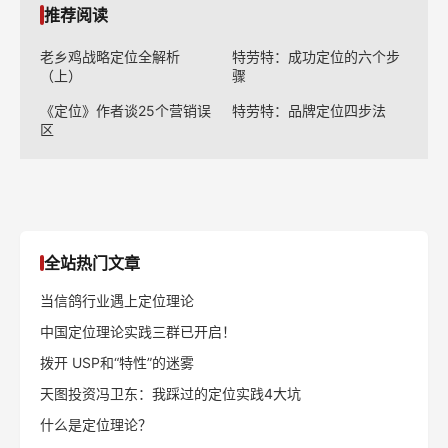
推荐阅读
老乡鸡战略定位全解析
特劳特：成功定位的六个步
（上）
骤
《定位》作者谈25个营销误
特劳特：品牌定位四步法
区
全站热门文章
当信鸽行业遇上定位理论
中国定位理论实践三群已开启！
拨开 USP和“特性”的迷雾
天图投资冯卫东：我踩过的定位实践4大坑
什么是定位理论？