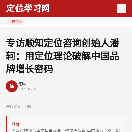
专
访
顺
定位新闻
知
定
专访顺知定位咨询创始人潘
位
轲：用定位理论破解中国品
咨
询
牌增长密码
创
始
陈琳
人
陈
2025-02-28
潘
轲：
阅读数
2,465
用
定
摘要
位
当定位理论与中国特色商业土壤深度结合,中国企业完全有能