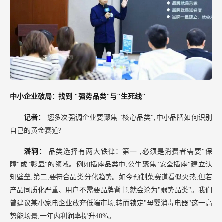
中小企业破局：找到
"强势品类"与"生死线"
记者：
您多次强调企业要聚焦
"核心品类",中小品牌如何识别
自己的黄金赛道?
潘轲：
品类选择有两大铁律：第一
,必须是消费者需要"保
障"或"彰显"的领域。例如插座品类中,公牛聚焦"安全插座"建立认
知壁垒;第二,要符合品类分化趋势。如今预制菜赛道看似火热,但若
产品同质化严重、用户不需要品牌背书,就会沦为"弱势品类"。我们
曾建议某小家电企业放弃低端市场,转而锁定"母婴消毒电器"这一高
势能场景,一年内利润率提升40%。