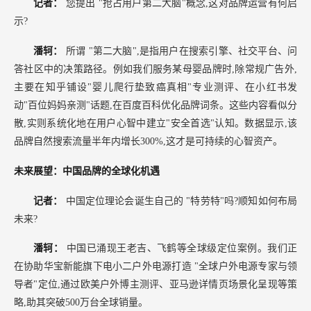
记者：
您提出
"抢占用户第二大脑"概念,这对品牌运营有何启
示?
潘轲：
所谓
"第二大脑",是指用户在搜索引擎、社交平台、问
答社区中的决策路径。例如我们服务某母婴品牌时,除常规广告外,
主要在知乎铺设"婴儿爬行垫致癌真相"专业测评、在小红书发
动"百位妈妈亲测"话题,在百度百科优化品牌词条。这些内容看似分
散,实则系统化地在用户心智中建立"安全首选"认知。数据显示,该
品牌自然搜索流量半年内增长300%,这才是可持续的心智资产。
未来展望：中国品牌的全球化机遇
记者：
中国定位理论会诞生自己的
"特劳特"吗?顺知如何布局
未来?
潘轲：
中国已涌现王老吉、飞鹤等全球级定位案例。我们正
在协助华宝新能旗下电小二户外电源打造
"全球户外电源专家与领
导者"定位,通过欧美户外博主测评、亚马逊详情页场景化呈现等策
略,助其突破500万台全球销量。