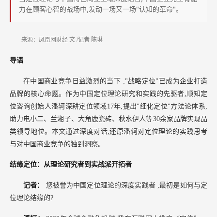
理
力在顾客心智的战场中,发动一场又一场"认知的革命"。
论
破
来源：凤凰网财经
文
/记者 陈琳
解
中
导语
国
在中国商业竞争日益激烈的当下
,"战略定位"已成为企业打造
品
品牌的核心命题。作为中国定位理论研究和实践的先驱者,顺知定
牌
位咨询创始人潘轲深耕定位领域17年,提出"细化定位"方法论体系,
增
助力电小二、兰湘子、大角鹿瓷砖、秋水伊人等30余家品牌实现品
长
类领导地位。本文通过深度对话,还原潘轲对定位理论的实践思考
密
与对中国商业竞争的独到洞察。
码
结缘定位：从理论研究者到实战派开拓者
记者：
您被誉为中国定位理论的深度实践者
,最初是如何与定
位理论结缘的?