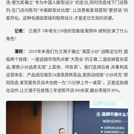
场,便为其确立"专为中国人脚型设计"的定位,同时改造线下门店陈
列,在门店内陈列"中美脚型对比图",让消费者直观感知“更舒适”的
差异化。这种毛细血管级的配称设计,才是定位生效的关键。
记者：
兰湘子
5年增长150倍的现象级案例中,顺知扮演了什么
角色?
潘轲：
2019年末我们为兰湘子确立"湘菜小炒"战略定位时,面
临两个抉择：一是追随市场热点做"大而全"的正餐,二是砍掉复杂菜
品,聚焦小炒品类实现"上菜快、坪效高"。我们选择后者,并重构其
运营体系：产品线压缩至24道高周转菜品,厨房动线按"小炒优先"原
则改造,甚至服务员话术也统一为"25分钟上齐一桌菜"。正是这些细
化动作,让兰湘子在疫情三年逆势开店300余家,翻台率提升30%。