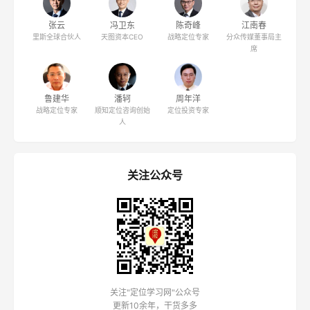
张云
冯卫东
陈奇峰
江南春
里斯全球合伙人
天图资本CEO
战略定位专家
分众传媒董事局主
席
鲁建华
潘轲
周年洋
战略定位专家
顺知定位咨询创始
定位投资专家
人
关注公众号
关注"定位学习网"公众号
更新10余年，干货多多