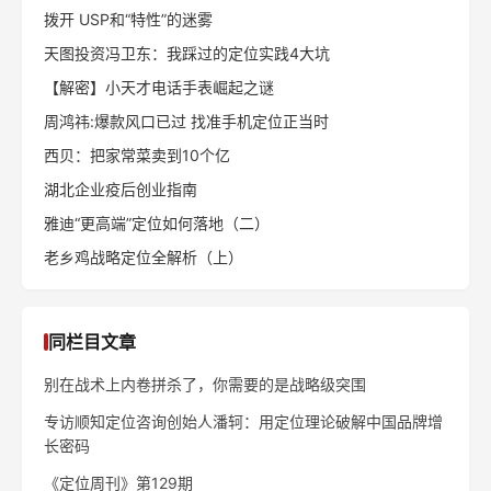
拨开 USP和“特性”的迷雾
天图投资冯卫东：我踩过的定位实践4大坑
【解密】小天才电话手表崛起之谜
周鸿祎:爆款风口已过 找准手机定位正当时
西贝：把家常菜卖到10个亿
湖北企业疫后创业指南
雅迪“更高端”定位如何落地（二）
老乡鸡战略定位全解析（上）
同栏目文章
别在战术上内卷拼杀了，你需要的是战略级突围
专访顺知定位咨询创始人潘轲：用定位理论破解中国品牌增
长密码
《定位周刊》第129期