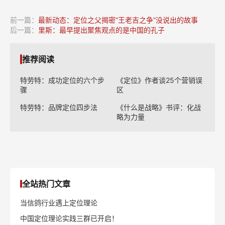
前一篇：
最新动态：定位之父揭密“王老吉之争”没说出的故事
后一篇：
里斯：最早提出聚焦观点的是中国的孔子
推荐阅读
特劳特：成功定位的六个步
《定位》作者谈25个营销误
骤
区
特劳特：品牌定位四步法
《什么是战略》书评：化战
略为力量
全站热门文章
当信鸽行业遇上定位理论
中国定位理论实践三群已开启！